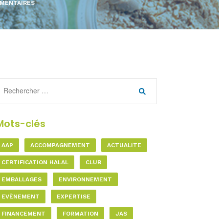
EMENTAIRES
Mots-clés
AAP
ACCOMPAGNEMENT
ACTUALITE
CERTIFICATION HALAL
CLUB
EMBALLAGES
ENVIRONNEMENT
EVÈNEMENT
EXPERTISE
FINANCEMENT
FORMATION
JAS