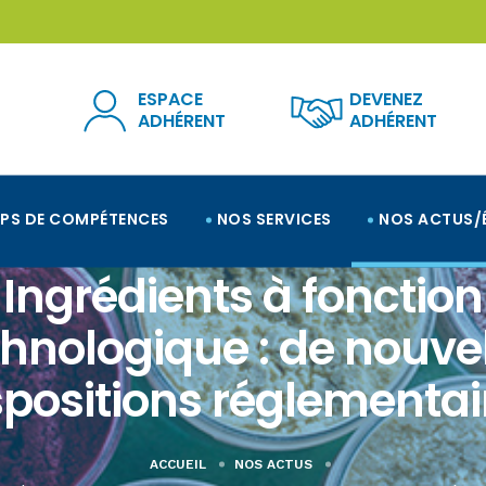
ESPACE
DEVENEZ
ADHÉRENT
ADHÉRENT
PS DE COMPÉTENCES
NOS SERVICES
NOS ACTUS/
Ingrédients à fonction
hnologique : de nouve
spositions réglementai
ACCUEIL
NOS ACTUS