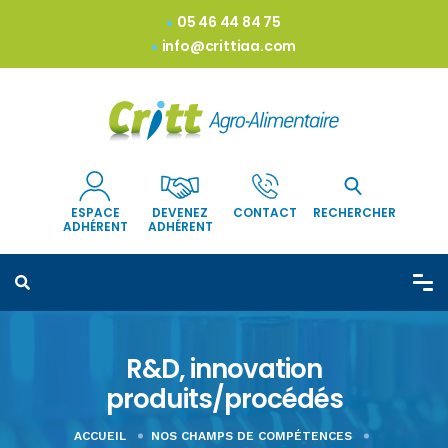
05 46 44 84 75
info@crittiaa.com
ESPACE
DEVENEZ
CONTACT
RECHERCHER
ADHÉRENT
ADHÉRENT
R&D, innovation
produits/procédés
ACCUEIL
NOS CHAMPS DE COMPÉTENCES