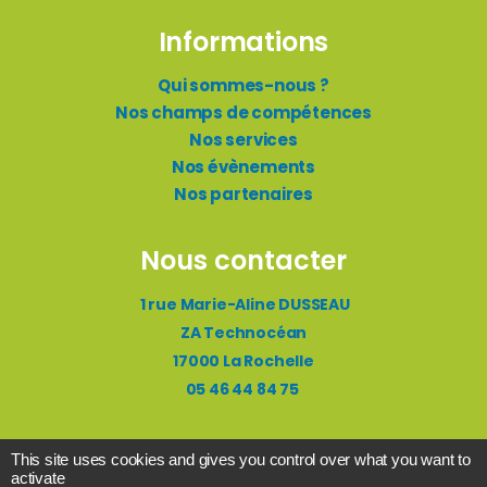
Informations
Qui sommes-nous ?
Nos champs de compétences
Nos services
Nos évènements
Nos partenaires
Nous contacter
1 rue Marie-Aline DUSSEAU
ZA Technocéan
17000 La Rochelle
05 46 44 84 75
info@crittiaa.com
itinéraire
This site uses cookies and gives you control over what you want to
activate