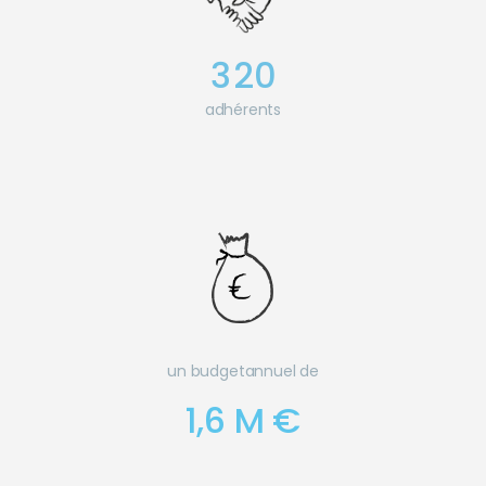
3
2
0
adhérents
un budget
annuel de
1,6 M €