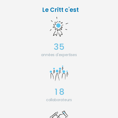
Le Critt c'est
3
5
années d'expertises
1
8
collaborateurs