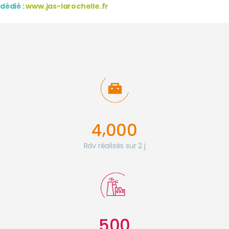
dédié :
www.jas-larochelle.fr
,
4
0
0
0
Rdv réalisés sur 2 j
5
0
0