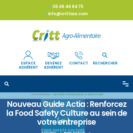
05 46 44 84 75
info@crittiaa.com
ESPACE
DEVENEZ
CONTACT
RECHERCHER
ADHÉRENT
ADHÉRENT
Nouveau Guide Actia : Renforcez
la Food Safety Culture au sein de
votre entreprise