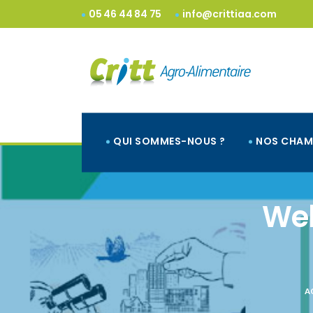
05 46 44 84 75
info@crittiaa.com
QUI SOMMES-NOUS ?
NOS CHAM
Web
A