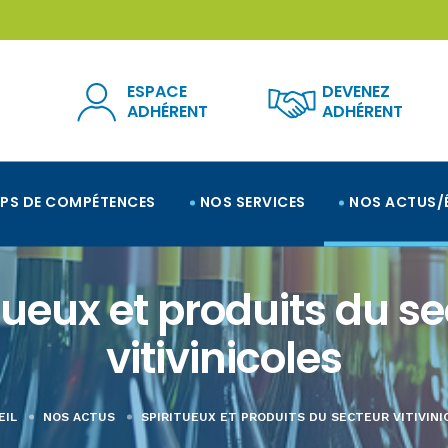
ESPACE
DEVENEZ
ADHÉRENT
ADHÉRENT
PS DE COMPÉTENCES
NOS SERVICES
NOS ACTUS/
tueux et produits du s
vitivinicoles
EIL
NOS ACTUS
SPIRITUEUX ET PRODUITS DU SECTEUR VITIVINI