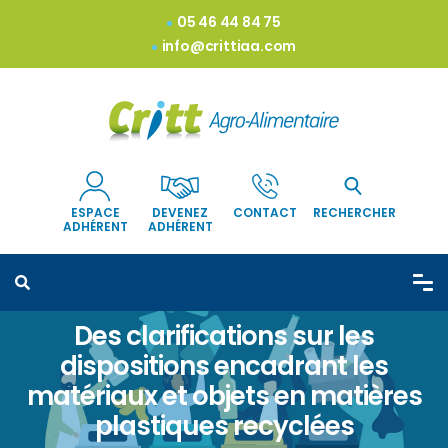
05 46 44 84 75
info@crittiaa.com
ESPACE
DEVENEZ
CONTACT
RECHERCHER
ADHÉRENT
ADHÉRENT
Des clarifications sur les
dispositions encadrant les
matériaux et objets en matières
plastiques recyclées