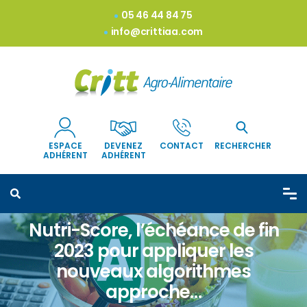
05 46 44 84 75
info@crittiaa.com
ESPACE
DEVENEZ
CONTACT
RECHERCHER
ADHÉRENT
ADHÉRENT
Nutri-Score, l’échéance de fin
2023 pour appliquer les
nouveaux algorithmes
approche…