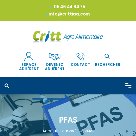
05 46 44 84 75
info@crittiaa.com
ESPACE
DEVENEZ
CONTACT
RECHERCHER
ADHÉRENT
ADHÉRENT
PFAS
ACCUEIL
PRIVÉ
PFAS