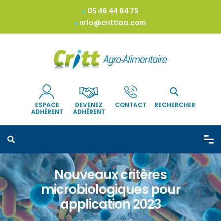
05 46 44 84 75
info@crittiaa.com
ESPACE
DEVENEZ
CONTACT
RECHERCHER
ADHÉRENT
ADHÉRENT
Nouveaux critères
microbiologiques pour
application 2023