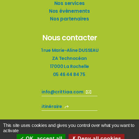
Nos services
Nos évènements
Nos partenaires
Nous contacter
1 rue Marie-Aline DUSSEAU
ZA Technocéan
17000 La Rochelle
05 46 44 84 75
info@crittiaa.com
itinéraire
This site uses cookies and gives you control over what you want to
activate
OK, accept all
Deny all cookies