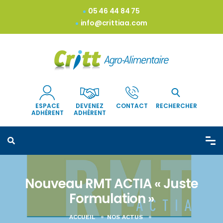
05 46 44 84 75
info@crittiaa.com
ESPACE
DEVENEZ
CONTACT
RECHERCHER
ADHÉRENT
ADHÉRENT
Nouveau RMT ACTIA « Juste
Formulation »
ACCUEIL
NOS ACTUS