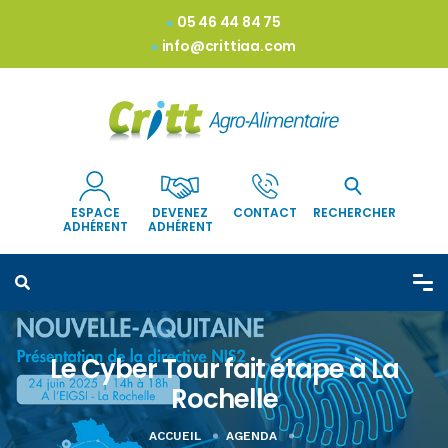
05 46 44 84 75
info@crittiaa.com
ESPACE
DEVENEZ
CONTACT
RECHERCHER
ADHÉRENT
ADHÉRENT
Le Cyber Tour fait étape à La
Rochelle
ACCUEIL
AGENDA