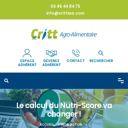
05 46 44 84 75
info@crittiaa.com
ESPACE
DEVENEZ
CONTACT
RECHERCHER
ADHÉRENT
ADHÉRENT
Le calcul du Nutri-Score va
changer !
ACCUEIL
NOS ACTUS