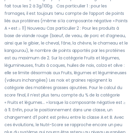
fait tous les 2 à 3g/100g. Cas particulier 1 : pour les
fromages, il est toujours tenu compte de l’apport de points
liés aux protéines (même si la composante négative « Points
A » est ≥ 11) Nouveau Cas particulier 2 : Pour les produits à
base de viande rouge (bœuf, de veau, de porc et d’agneau,
ainsi que le gibier, le cheval, l’âne, la chèvre, le chameau et le
kangourou), le nombre de points apportés par les protéines
est au maximum de 2. Sur la catégorie Fruits et légumes,
légumineuses, fruits à coques, huiles de noix, colza et olive :
elle se limite désormais aux Fruits, légumes et légumineuses
(valeurs inchangées) Les noix et graines rejoignent la
catégorie des matières grasses ajoutées. Pour le calcul du
score final, il n’est plus tenu compte du % de la catégorie
« Fruits et légumes… » lorsque la composante négative est ≥
à 11. Enfin, pour le positionnement dans une classe, un
changement d’1 point est prévu entre la classe A et B. Avec
ces évolutions, le Nutri-Score se rapproche encore un peu
plus du système qui pourra être retenu au niveau européen