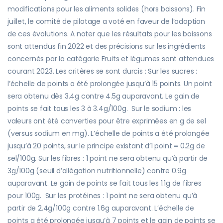
modifications pour les aliments solides (hors boissons). Fin
juillet, le comité de pilotage a voté en faveur de l’adoption
de ces évolutions. A noter que les résultats pour les boissons
sont attendus fin 2022 et des précisions sur les ingrédients
concernés par la catégorie Fruits et légumes sont attendues
courant 2023. Les critères se sont durcis : Sur les sucres :
l’échelle de points a été prolongée jusqu’à 15 points. Un point
sera obtenu dès 3.4g contre 4.5g auparavant. Le gain de
points se fait tous les 3 à 3.4g/100g. Sur le sodium : les
valeurs ont été converties pour être exprimées en g de sel
(versus sodium en mg). L’échelle de points a été prolongée
jusqu’à 20 points, sur le principe existant d’1 point = 0.2g de
sel/100g. Sur les fibres : 1 point ne sera obtenu qu’à partir de
3g/100g (seuil d’allégation nutritionnelle) contre 0.9g
auparavant. Le gain de points se fait tous les 1.1g de fibres
pour 100g. Sur les protéines : 1 point ne sera obtenu qu’à
partir de 2.4g/100g contre 1.6g auparavant. L’échelle de
points a été prolongée jusqu’à 7 points et le gain de points se