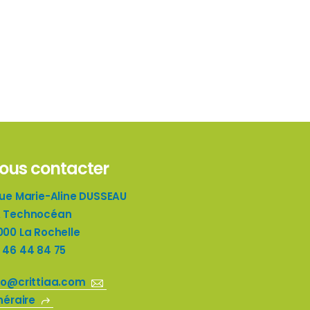
ous contacter
rue Marie-Aline DUSSEAU
 Technocéan
000 La Rochelle
 46 44 84 75
fo@crittiaa.com
inéraire