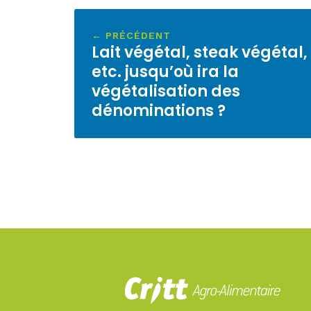
← PRÉCÉDENT
Lait végétal, steak végétal,
etc. jusqu’où ira la
végétalisation des
dénominations ?