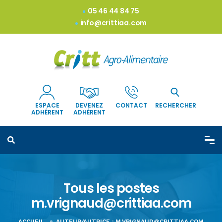
05 46 44 84 75
info@crittiaa.com
ESPACE
DEVENEZ
CONTACT
RECHERCHER
ADHÉRENT
ADHÉRENT
Tous les postes
m.vrignaud@crittiaa.com
ACCUEIL
AUTEUR/AUTRICE :
M.VRIGNAUD@CRITTIAA.COM