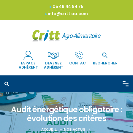
05 46 44 84 75
info@crittiaa.com
ESPACE
DEVENEZ
CONTACT
RECHERCHER
ADHÉRENT
ADHÉRENT
Audit énergétique obligatoire :
évolution des critères
ACCUEIL
NOS ACTUS