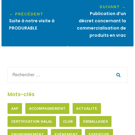
SUIVANT →
Publication d’un
← PRÉCÉDENT
Suite à notre visite à
décret concernant la
PRODURABLE
commercialisation de
produits en vrac
Mots-clés
AAP
ACCOMPAGNEMENT
ACTUALITE
CERTIFICATION HALAL
CLUB
EMBALLAGES
ENVIRONNEMENT
EVÈNEMENT
EXPERTISE