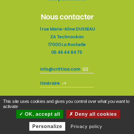
Nous contacter
1 rue Marie-Aline DUSSEAU
ZA Technocéan
17000 La Rochelle
05 46 44 84 75
info@crittiaa.com
itinéraire
This site uses cookies and gives you control over what you want to
activate
OK, accept all
Deny all cookies
© Critt Agro-Alimentaire 2021 ●
Mentions légales
Personalize
Privacy policy