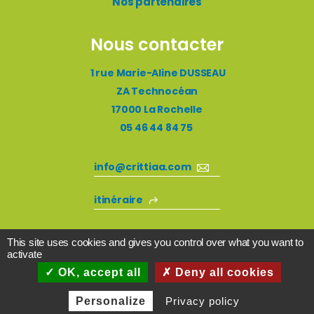
Nos partenaires
Nous contacter
1 rue Marie-Aline DUSSEAU
ZA Technocéan
17000 La Rochelle
05 46 44 84 75
info@crittiaa.com
itinéraire
This site uses cookies and gives you control over what you want to
activate
OK, accept all
Deny all cookies
© Critt Agro-Alimentaire 2021 ●
Personalize
Privacy policy
Mentions légales