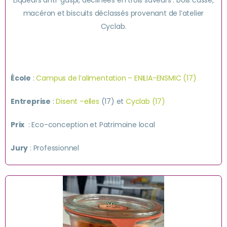
Liqueurs anti-gaspi, déclinées en trois saveurs : bois cassé,
macéron et biscuits déclassés provenant de l’atelier
Cyclab.
École
:
Campus de l’alimentation – ENILIA-ENSMIC (17)
Entreprise
:
Disent –elles
(17) et
Cyclab (17)
Prix
: Eco-conception et Patrimoine local
Jury
: Professionnel